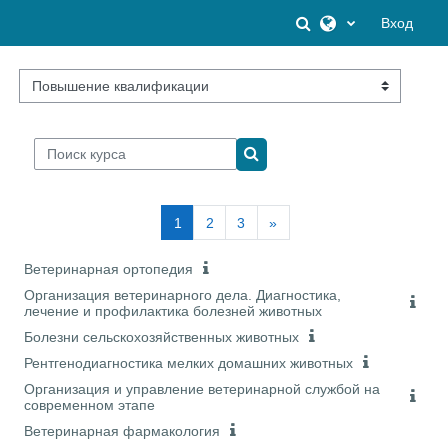
Перейти к основному содержанию
Изменить данны
Вход
Категории курсов
Поиск курса
Поиск курса
(текущая)
Следующая страница
1
2
3
»
Ветеринарная ортопедия
Организация ветеринарного дела. Диагностика,
лечение и профилактика болезней животных
Болезни сельскохозяйственных животных
Рентгенодиагностика мелких домашних животных
Организация и управление ветеринарной службой на
современном этапе
Ветеринарная фармакология