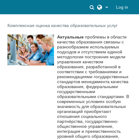
Skip to main content
Toggle search inpu
Log in
Комплексная оценка качества образовательных услуг
Актуальные
проблемы в области
качества образования связаны с
разнообразием используемых
подходов и отсутствием единой
методологии построения модели
управления качеством
образования, разработанной в
соответствии с требованиями и
рекомендациями государственных
стандартов менеджмента качества
образования, федеральными
государственными
образовательными стандартами. В
современных условиях особую
значимость для образовательных
организаций приобретают
отношения социального
партнёрства, государственно-
общественное управление,
интеграция и преемственность
уровней общего образования,