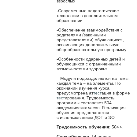
взрослых
-Современные педагогические
технологии в дополнительном
образовании
-Обеспечение взаимодействия с
родителями (законными
представителями)
обучающихся,
осваивающих дополнительную
общеобразовательную программу
-Особенности одаренных детей и
обучающихся с ограниченными
возможностями
здоровья
Модули подразделяются на темы,
каждая тема − на элементы. По
окончании
изучения курса
предусмотрена ат
тест
ация в форме
тест
ирования. Трудоемкость
программы
составляет 504
академических часов. Реализация
обучения предполагается
с
использованием ДОТ и ЭО.
Трудоемкость обучения
: 504 ч.
Срок обучения
: 14 недель.