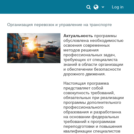
Skip to main content
Toggle search inpu
Log in
Организация перевозок и управление на транспорте
Актуальность
программы
обусловлена необходимостью
освоения современных
методов решения
профессиональных задач,
требующих от специалиста
знаний в области организации
и обеспечении безопасности
дорожного движения.
Настоящая программа
представляет собой
совокупность требований,
обязательных при реализации
программы дополнительного
профессионального
образования и разработанна
на основании федеральных
требований к программам
переподготовки и повышения
квалификации специалистов