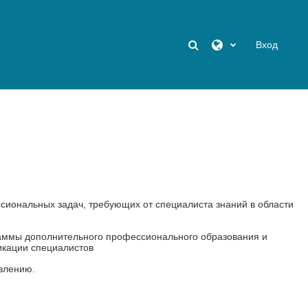
Изменить данные п
Вход
ональных задач, требующих от специалиста знаний в области
раммы дополнительного профессионального образования и
икации специалистов
влению.