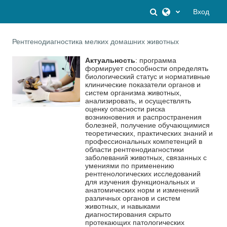
Перейти к основному содержанию
Изменить данны
Вход
Рентгенодиагностика мелких домашних животных
Актуальность
: программа
формирует способности определять
биологический статус и нормативные
клинические показатели органов и
систем организма животных,
анализировать, и осуществлять
оценку опасности риска
возникновения и распространения
болезней, получение обучающимися
теоретических, практических знаний и
профессиональных компетенций в
области рентгенодиагностики
заболеваний животных, связанных с
умениями по применению
рентгенологических исследований
для изучения функциональных и
анатомических норм и изменений
различных органов и систем
животных, и навыками
диагностирования скрыто
протекающих патологических