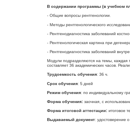
В содержании программы
(в учебном п
- Общие вопросы рентгенологии.
- Методы рентгенологического исследован
- Рентгенодиагностика заболеваний костно
- Рентгенологическая картина при дегене
- Рентгенодиагностика заболеваний внутре
Модули подразделяются на темы, каждая т
составляет 36 академических часов. Реал
Трудоемкость обучения
: 36 ч.
Срок обучения
: 5 дней
Режим обучения
: по индивидуальному гр
Форма обучения:
заочная, с использова
Форма итоговой аттестации:
итоговое т
Выдаваемый документ
: удостоверение 