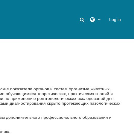
Toggle search input
Log in
ские показатели органов и систем организма животных,
ние обучающимися теоретических, практических знаний и
ми по применению рентгенологических исследований для
ками диагностирования скрыто протекающих патологических
ммы дополнительного профессионального образования и
ению.