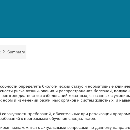
х
Summary
собности определять биологический статус и нормативные клиниче
асности риска возникновения и распространения болезней, получе
 рентгенодиагностики заболеваний животных, связанных с умения
 норм и изменений различных органов и систем животных, и навы
 совокупность требований, обязательных при реализации програ
ребований к программам обучения специалистов.
иеся познакомятся с актуальными вопросами по данному направл