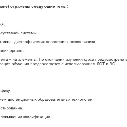
лане) отражены следующие темы:
ия.
-суставной системы.
ративно- дистрофических поражениях позвоночника.
нних органов.
ема − на элементы. По окончании изучения курса предусмотрена 
изация обучения предполагается с использованием ДОТ и ЭО.
афику.
нием дистанционных образовательных технологий.
естирование.
о повышении квалификации