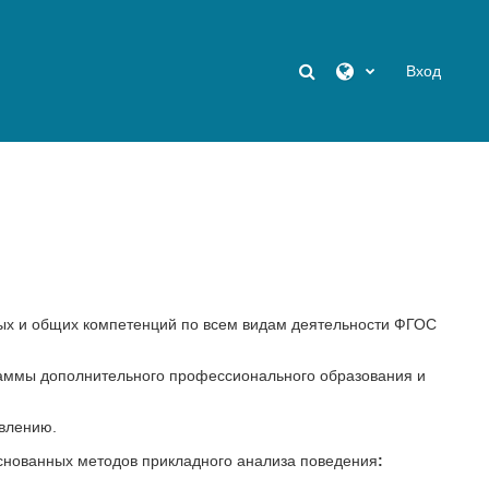
Изменить данные п
Вход
х и общих компетенций по всем видам деятельности ФГОС
раммы дополнительного профессионального образования и
влению.
снованных методов прикладного анализа поведения
: