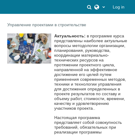
Skip to main content
Toggle search inpu
Log in
Управление проектами в строительстве
Актуальность:
в программе курса
представлены наиболее актуальные
вопросы методологии организации,
планирования, руководства,
координации материально-
технических ресурсов на
протяжении проектного цикла,
направленной на эффективное
достижение его целей путем
применения современных методов,
техники и технологии управления
для достижения определенных в
проекте результатов по составу и
объему работ, стоимости, времени,
качеству и удовлетворению
участников проекта..
Настоящая программа
представляет собой совокупность
требований, обязательных при
реализации программы