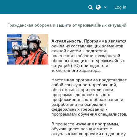
Skip to main content
Toggle search inpu
Log in
Гражданская оборона и защита от чрезвычайных ситуаций
Актуальность.
Программа является
одним из составляющих элементов
единой системы подготовки
населения в области гражданской
обороны и защиты от чрезвычайных
ситуаций (ЧС) природного и
техногенного характера.
Настоящая программа представляет
собой совокупность требований,
обязательных при реализации
программы дополнительного
профессионального образования и
разработана на основании
федеральных требований к
программам обучения специалистов.
В процессе изучения программы,
обучающиеся познакомятся с
актуальными вопросами по данному