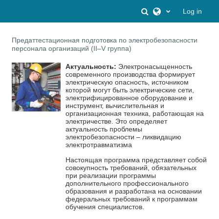
Skip to main content
Toggle search inpu
Log in
Предаттестационная подготовка по электробезопасности
персонала организаций (II–V группа)
Актуальность:
Электронасыщенность
современного производства формирует
электрическую опасность, источником
которой могут быть электрические сети,
электрифицированное оборудование и
инструмент, вычислительная и
организационная техника, работающая на
электричестве. Это определяет
актуальность проблемы
электробезопасности – ликвидацию
электротравматизма
Настоящая программа представляет собой
совокупность требований, обязательных
при реализации программы
дополнительного профессионального
образования и разработана на основании
федеральных требований к программам
обучения специалистов.