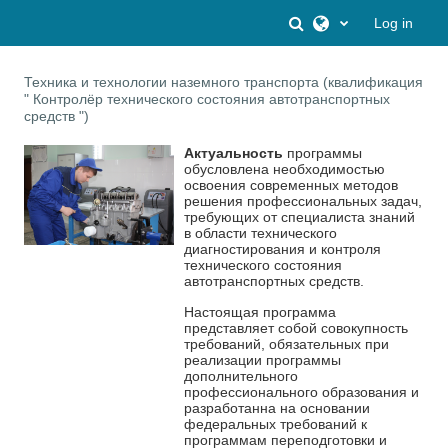
Skip to main content
Toggle search inpu
Log in
Техника и технологии наземного транспорта (квалификация
" Контролёр технического состояния автотранспортных
средств ")
Актуальность
программы
обусловлена необходимостью
освоения современных методов
решения профессиональных задач,
требующих от специалиста знаний
в области технического
диагностирования и контроля
технического состояния
автотранспортных средств.
Настоящая программа
представляет собой совокупность
требований, обязательных при
реализации программы
дополнительного
профессионального образования и
разработанна на основании
федеральных требований к
программам переподготовки и