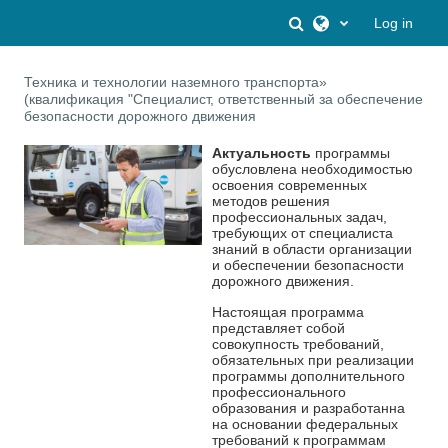
Skip to main content
Toggle search inpu
Log in
Техника и технологии наземного транспорта»
(квалификация "Специалист, ответственный за обеспечение
безопасности дорожного движения
Актуальность
программы
обусловлена необходимостью
освоения современных
методов решения
профессиональных задач,
требующих от специалиста
знаний в области организации
и обеспечении безопасности
дорожного движения.
Настоящая программа
представляет собой
совокупность требований,
обязательных при реализации
программы дополнительного
профессионального
образования и разработанна
на основании федеральных
требований к программам