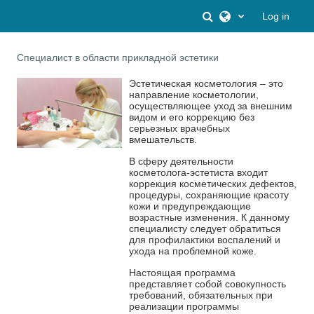
Skip to main content
Toggle search inpu
Log in
Специалист в области прикладной эстетики
Эстетическая косметология – это
направление косметологии,
осуществляющее уход за внешним
видом и его коррекцию без
серьезных врачебных
вмешательств.
В сферу деятельности
косметолога-эстетиста входит
коррекция косметических дефектов,
процедуры, сохраняющие красоту
кожи и предупреждающие
возрастные изменения. К данному
специалисту следует обратиться
для профилактики воспалений и
ухода на проблемной коже.
Настоящая программа
представляет собой совокупность
требований, обязательных при
реализации программы