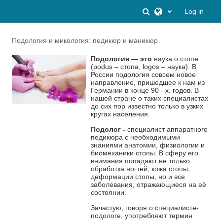
Skip to main content
Toggle search inpu
Log in
Подология и микология: педикюр и маникюр
Подология — это
наука о стопе
(podus – стопа, logos – наука). В
России подология совсем новое
направление, пришедшее к нам из
Германии в конце 90 - х. годов. В
нашей стране о таких специалистах
до сих пор известно только в узких
кругах населения.
Подолог -
специалист аппаратного
педикюра с необходимыми
знаниями анатомии, физиологии и
биомеханики стопы. В сферу его
внимания попадают не только
обработка ногтей, кожа стопы,
деформации стопы, но и все
заболевания, отражающиеся на её
состоянии.
Зачастую, говоря о специалисте-
подологе, употребляют термин