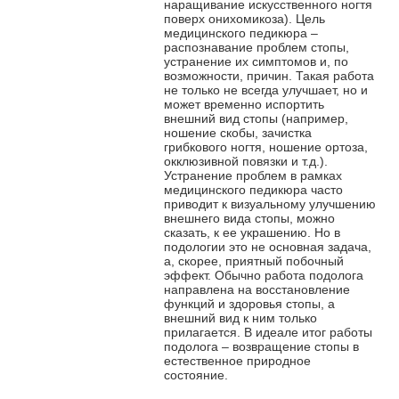
наращивание искусственного ногтя
поверх онихомикоза). Цель
медицинского педикюра –
распознавание проблем стопы,
устранение их симптомов и, по
возможности, причин. Такая работа
не только не всегда улучшает, но и
может временно испортить
внешний вид стопы (например,
ношение скобы, зачистка
грибкового ногтя, ношение ортоза,
окклюзивной повязки и т.д.).
Устранение проблем в рамках
медицинского педикюра часто
приводит к визуальному улучшению
внешнего вида стопы, можно
сказать, к ее украшению. Но в
подологии это не основная задача,
а, скорее, приятный побочный
эффект. Обычно работа подолога
направлена на восстановление
функций и здоровья стопы, а
внешний вид к ним только
прилагается. В идеале итог работы
подолога – возвращение стопы в
естественное природное
состояние.