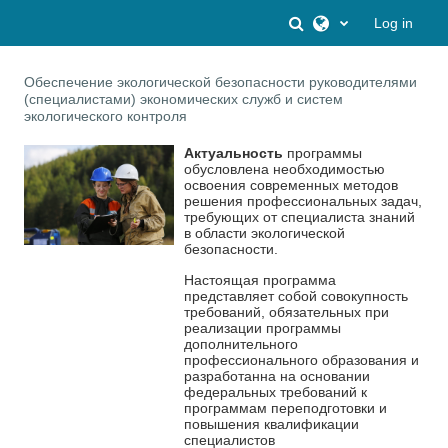
Skip to main content
Toggle search inpu
Log in
Обеспечение экологической безопасности руководителями
(специалистами) экономических служб и систем
экологического контроля
Актуальность
программы
обусловлена необходимостью
освоения современных методов
решения профессиональных задач,
требующих от специалиста знаний
в области экологической
безопасности.
Настоящая программа
представляет собой совокупность
требований, обязательных при
реализации программы
дополнительного
профессионального образования и
разработанна на основании
федеральных требований к
программам переподготовки и
повышения квалификации
специалистов